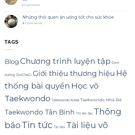
1
Comment
Những thói quen ăn uống tốt cho sức khỏe
3
Comments
TAGS
Chương trình luyện tập
Blog
Dinh
Hệ
Giới thiệu thương hiệu
dưỡng
DwiChaGi
Học võ
thống bài quyền
Taekwondo
Taekwondo Nhà Bè
Taekwondo Korea
Thông
Taekwondo Tân Bình
Thi lên đai
Tin tức
báo
Tài liệu võ
Tài liệu