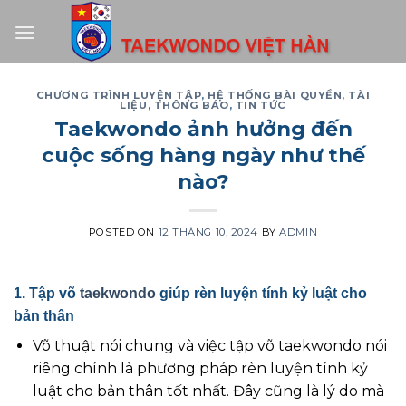
Skip
to
content
CHƯƠNG TRÌNH LUYỆN TẬP
,
HỆ THỐNG BÀI QUYỀN
,
TÀI
LIỆU
,
THÔNG BÁO
,
TIN TỨC
Taekwondo ảnh hưởng đến
cuộc sống hàng ngày như thế
nào?
POSTED ON
12 THÁNG 10, 2024
BY
ADMIN
1. Tập võ
taekwondo
giúp rèn luyện tính kỷ luật cho
bản thân
Võ thuật nói chung và việc tập võ taekwondo nói
riêng chính là phương pháp rèn luyện tính kỷ
luật cho bản thân tốt nhất. Đây cũng là lý do mà