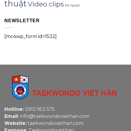
thuật
Video clips
Đá ngược
NEWSLETTER
[mc4wp_form id=1532]
Hotline:
0913 953 575
Email
: info@taekwondoviethan.com
Website:
taekwondoviethan.com
Fanpage
:
Taekwondoviethan