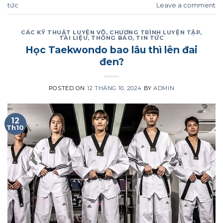
tức
Leave a comment
CÁC KỸ THUẬT LUYỆN VÕ
,
CHƯƠNG TRÌNH LUYỆN TẬP
,
TÀI LIỆU
,
THÔNG BÁO
,
TIN TỨC
Học Taekwondo bao lâu thì lên đai
đen?
POSTED ON
12 THÁNG 10, 2024
BY
ADMIN
12
Th10