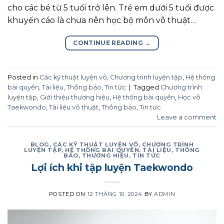
cho các bé từ 5 tuổi trở lên. Trẻ em dưới 5 tuổi được
khuyến cáo là chưa nên học bộ môn võ thuật…
CONTINUE READING
→
Posted in
Các kỹ thuật luyện võ
,
Chương trình luyện tập
,
Hệ thống
bài quyền
,
Tài liệu
,
Thông báo
,
Tin tức
|
Tagged
Chương trình
luyện tập
,
Giới thiệu thương hiệu
,
Hệ thống bài quyền
,
Học võ
Taekwondo
,
Tài liệu võ thuật
,
Thông báo
,
Tin tức
Leave a comment
BLOG
,
CÁC KỸ THUẬT LUYỆN VÕ
,
CHƯƠNG TRÌNH
LUYỆN TẬP
,
HỆ THỐNG BÀI QUYỀN
,
TÀI LIỆU
,
THÔNG
BÁO
,
THƯƠNG HIỆU
,
TIN TỨC
Lợi ích khi tập luyện Taekwondo
POSTED ON
12 THÁNG 10, 2024
BY
ADMIN