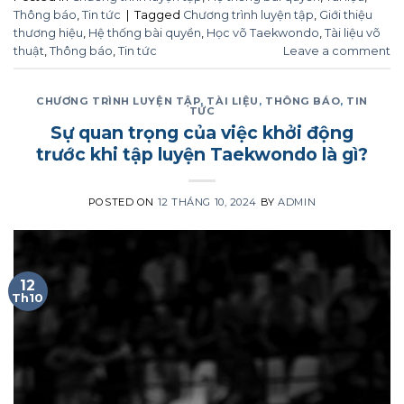
Thông báo
,
Tin tức
|
Tagged
Chương trình luyện tập
,
Giới thiệu
thương hiệu
,
Hệ thống bài quyền
,
Học võ Taekwondo
,
Tài liệu võ
thuật
,
Thông báo
,
Tin tức
Leave a comment
CHƯƠNG TRÌNH LUYỆN TẬP
,
TÀI LIỆU
,
THÔNG BÁO
,
TIN
TỨC
Sự quan trọng của việc khởi động
trước khi tập luyện Taekwondo là gì?
POSTED ON
12 THÁNG 10, 2024
BY
ADMIN
12
Th10