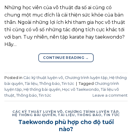
Những học viên của võ thuật đa số ai cũng có
chung một mục đích là cải thiện sức khỏe của bản
thân. Ngoài những lợi ích khi tham gia học võ thuật
thì cũng có vô số những tác động tích cực khác tới
với bạn. Tuy nhiên, nên tập karate hay taekwondo?
Hãy…
CONTINUE READING
→
Posted in
Các kỹ thuật luyện võ
,
Chương trình luyện tập
,
Hệ thống
bài quyền
,
Tài liệu
,
Thông báo
,
Tin tức
|
Tagged
Chương trình
luyện tập
,
Hệ thống bài quyền
,
Học võ Taekwondo
,
Tài liệu võ
thuật
,
Thông báo
,
Tin tức
Leave a comment
CÁC KỸ THUẬT LUYỆN VÕ
,
CHƯƠNG TRÌNH LUYỆN TẬP
,
HỆ THỐNG BÀI QUYỀN
,
TÀI LIỆU
,
THÔNG BÁO
,
TIN TỨC
Taekwondo phù hợp cho độ tuổi
nào?