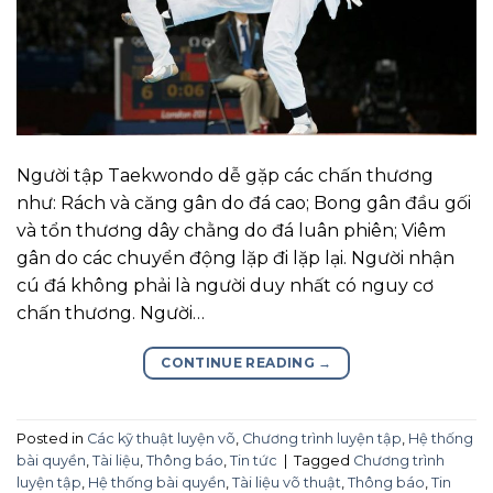
Người tập Taekwondo dễ gặp các chấn thương
như: Rách và căng gân do đá cao; Bong gân đầu gối
và tổn thương dây chằng do đá luân phiên; Viêm
gân do các chuyển động lặp đi lặp lại. Người nhận
cú đá không phải là người duy nhất có nguy cơ
chấn thương. Người…
CONTINUE READING
→
Posted in
Các kỹ thuật luyện võ
,
Chương trình luyện tập
,
Hệ thống
bài quyền
,
Tài liệu
,
Thông báo
,
Tin tức
|
Tagged
Chương trình
luyện tập
,
Hệ thống bài quyền
,
Tài liệu võ thuật
,
Thông báo
,
Tin