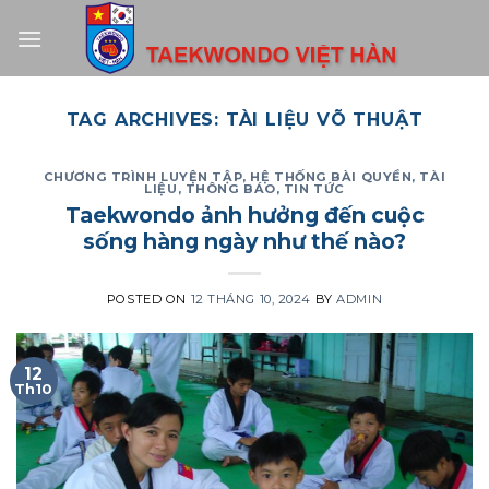
Skip
to
content
TAG ARCHIVES:
TÀI LIỆU VÕ THUẬT
CHƯƠNG TRÌNH LUYỆN TẬP
,
HỆ THỐNG BÀI QUYỀN
,
TÀI
LIỆU
,
THÔNG BÁO
,
TIN TỨC
Taekwondo ảnh hưởng đến cuộc
sống hàng ngày như thế nào?
POSTED ON
12 THÁNG 10, 2024
BY
ADMIN
12
Th10