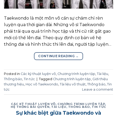
Taekwondo là một môn võ cần sự chăm chỉ rèn
luyện qua thời gian dài. Những võ sĩ Taekwondo
phải trải qua quá trình học tập và thi cử rất gắt gao
mới có thể lên đai. Theo quy định cơ bản về hệ
thống đai và hình thức thi lên đai, người tập luyện…
CONTINUE READING
→
Posted in
Các kỹ thuật luyện võ
,
Chương trình luyện tập
,
Tài liệu
,
Thông báo
,
Tin tức
|
Tagged
Chương trình luyện tập
,
Giới thiệu
thương hiệu
,
Học võ Taekwondo
,
Tài liệu võ thuật
,
Thông báo
,
Tin
tức
Leave a comment
CÁC KỸ THUẬT LUYỆN VÕ
,
CHƯƠNG TRÌNH LUYỆN TẬP
,
HỆ THỐNG BÀI QUYỀN
,
TÀI LIỆU
,
THÔNG BÁO
,
TIN TỨC
Sự khác biệt giữa Taekwondo và