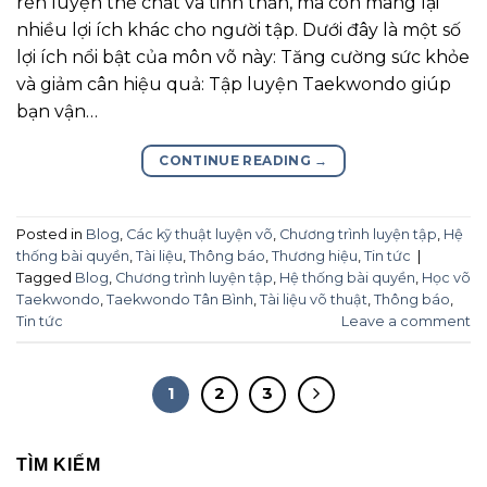
rèn luyện thể chất và tinh thần, mà còn mang lại
nhiều lợi ích khác cho người tập. Dưới đây là một số
lợi ích nổi bật của môn võ này: Tăng cường sức khỏe
và giảm cân hiệu quả: Tập luyện Taekwondo giúp
bạn vận…
CONTINUE READING
→
Posted in
Blog
,
Các kỹ thuật luyện võ
,
Chương trình luyện tập
,
Hệ
thống bài quyền
,
Tài liệu
,
Thông báo
,
Thương hiệu
,
Tin tức
|
Tagged
Blog
,
Chương trình luyện tập
,
Hệ thống bài quyền
,
Học võ
Taekwondo
,
Taekwondo Tân Bình
,
Tài liệu võ thuật
,
Thông báo
,
Tin tức
Leave a comment
1
2
3
TÌM KIẾM