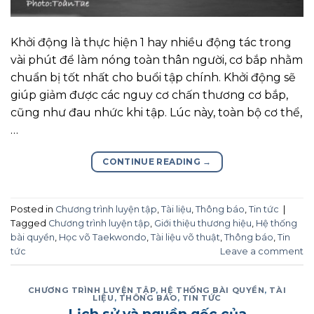
Khởi động là thực hiện 1 hay nhiều động tác trong
vài phút để làm nóng toàn thân người, cơ bắp nhằm
chuẩn bị tốt nhất cho buổi tập chính. Khởi động sẽ
giúp giảm được các nguy cơ chấn thương cơ bắp,
cũng như đau nhức khi tập. Lúc này, toàn bộ cơ thể,
…
CONTINUE READING
→
Posted in
Chương trình luyện tập
,
Tài liệu
,
Thông báo
,
Tin tức
|
Tagged
Chương trình luyện tập
,
Giới thiệu thương hiệu
,
Hệ thống
bài quyền
,
Học võ Taekwondo
,
Tài liệu võ thuật
,
Thông báo
,
Tin
tức
Leave a comment
CHƯƠNG TRÌNH LUYỆN TẬP
,
HỆ THỐNG BÀI QUYỀN
,
TÀI
LIỆU
,
THÔNG BÁO
,
TIN TỨC