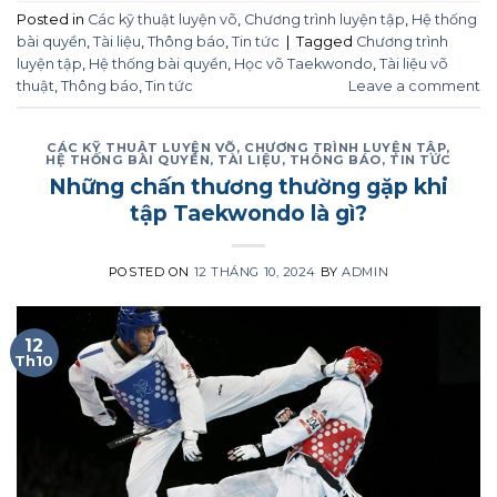
Posted in
Các kỹ thuật luyện võ
,
Chương trình luyện tập
,
Hệ thống
bài quyền
,
Tài liệu
,
Thông báo
,
Tin tức
|
Tagged
Chương trình
luyện tập
,
Hệ thống bài quyền
,
Học võ Taekwondo
,
Tài liệu võ
thuật
,
Thông báo
,
Tin tức
Leave a comment
CÁC KỸ THUẬT LUYỆN VÕ
,
CHƯƠNG TRÌNH LUYỆN TẬP
,
HỆ THỐNG BÀI QUYỀN
,
TÀI LIỆU
,
THÔNG BÁO
,
TIN TỨC
Những chấn thương thường gặp khi
tập Taekwondo là gì?
POSTED ON
12 THÁNG 10, 2024
BY
ADMIN
12
Th10