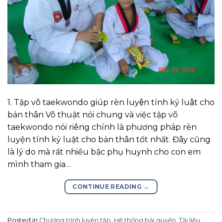
1. Tập võ taekwondo giúp rèn luyện tính kỷ luật cho
bản thân Võ thuật nói chung và việc tập võ
taekwondo nói riêng chính là phương pháp rèn
luyện tính kỷ luật cho bản thân tốt nhất. Đây cũng
là lý do mà rất nhiều bậc phụ huynh cho con em
mình tham gia…
CONTINUE READING
→
Posted in
Chương trình luyện tập
,
Hệ thống bài quyền
,
Tài liệu
,