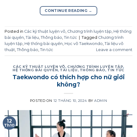
CONTINUE READING
→
Posted in
Các kỹ thuật luyện võ
,
Chương trình luyện tập
,
Hệ thống
bài quyền
,
Tài liệu
,
Thông báo
,
Tin tức
|
Tagged
Chương trình
luyện tập
,
Hệ thống bài quyền
,
Học võ Taekwondo
,
Tài liệu võ
thuật
,
Thông báo
,
Tin tức
Leave a comment
CÁC KỸ THUẬT LUYỆN VÕ
,
CHƯƠNG TRÌNH LUYỆN TẬP
,
HỆ THỐNG BÀI QUYỀN
,
TÀI LIỆU
,
THÔNG BÁO
,
TIN TỨC
Taekwondo có thích hợp cho nữ giới
không?
POSTED ON
12 THÁNG 10, 2024
BY
ADMIN
12
Th10