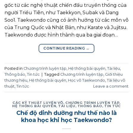
gốc từ các nghệ thuật chiến đấu truyền thống của
người Triều Tiên, như Taekkyon, Subak và Dang
Soo1. Taekwondo cũng có ảnh hưởng từ các môn võ
của Trung Quốc và Nhật Bản, như Karate và Jujitsu.
Taekwondo được hình thành qua ba giai đoạn…
CONTINUE READING
→
Posted in
Chương trình luyện tập
,
Hệ thống bài quyền
,
Tài liệu
,
Thông báo
,
Tin tức
|
Tagged
Chương trình luyện tập
,
Giới thiệu
thương hiệu
,
Hệ thống bài quyền
,
Học võ Taekwondo
,
Tài liệu võ
thuật
,
Tin tức
Leave a comment
CÁC KỸ THUẬT LUYỆN VÕ
,
CHƯƠNG TRÌNH LUYỆN TẬP
,
HỆ THỐNG BÀI QUYỀN
,
TÀI LIỆU
,
THÔNG BÁO
,
TIN TỨC
Chế độ dinh dưỡng như thế nào là
khoa học khi học Taekwondo?