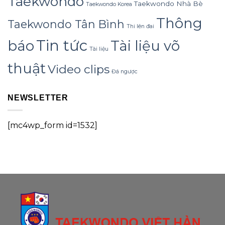
Taekwondo
Taekwondo Nhà Bè
Taekwondo Korea
Thông
Taekwondo Tân Bình
Thi lên đai
Tin tức
báo
Tài liệu võ
Tài liệu
thuật
Video clips
Đá ngược
NEWSLETTER
[mc4wp_form id=1532]