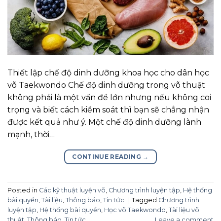
Thiết lập chế độ dinh dưỡng khoa học cho dân học
võ Taekwondo Chế độ dinh dưỡng trong võ thuật
không phải là một vấn đề lớn nhưng nếu không coi
trọng và biết cách kiểm soát thì bạn sẽ chẳng nhận
được kết quả như ý. Một chế độ dinh dưỡng lành
mạnh, thời…
CONTINUE READING
→
Posted in
Các kỹ thuật luyện võ
,
Chương trình luyện tập
,
Hệ thống
bài quyền
,
Tài liệu
,
Thông báo
,
Tin tức
|
Tagged
Chương trình
luyện tập
,
Hệ thống bài quyền
,
Học võ Taekwondo
,
Tài liệu võ
thuật
,
Thông báo
,
Tin tức
Leave a comment