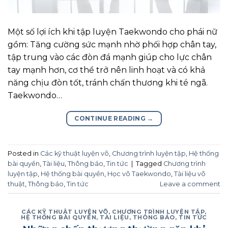
Một số lợi ích khi tập luyện Taekwondo cho phái nữ
gồm: Tăng cường sức mạnh nhờ phối hợp chân tay,
tập trung vào các đòn đá mạnh giúp cho lực chân
tay mạnh hơn, cơ thể trở nên linh hoạt và có khả
năng chịu đòn tốt, tránh chấn thương khi té ngã.
Taekwondo…
CONTINUE READING
→
Posted in
Các kỹ thuật luyện võ
,
Chương trình luyện tập
,
Hệ thống
bài quyền
,
Tài liệu
,
Thông báo
,
Tin tức
|
Tagged
Chương trình
luyện tập
,
Hệ thống bài quyền
,
Học võ Taekwondo
,
Tài liệu võ
thuật
,
Thông báo
,
Tin tức
Leave a comment
CÁC KỸ THUẬT LUYỆN VÕ
,
CHƯƠNG TRÌNH LUYỆN TẬP
,
HỆ THỐNG BÀI QUYỀN
,
TÀI LIỆU
,
THÔNG BÁO
,
TIN TỨC