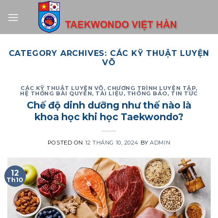
Skip
to
content
CATEGORY ARCHIVES:
CÁC KỸ THUẬT LUYỆN
VÕ
CÁC KỸ THUẬT LUYỆN VÕ
,
CHƯƠNG TRÌNH LUYỆN TẬP
,
HỆ THỐNG BÀI QUYỀN
,
TÀI LIỆU
,
THÔNG BÁO
,
TIN TỨC
Chế độ dinh dưỡng như thế nào là
khoa học khi học Taekwondo?
POSTED ON
12 THÁNG 10, 2024
BY
ADMIN
12
Th10