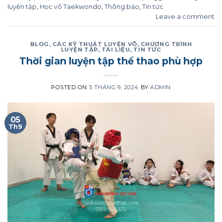
luyện tập
,
Học võ Taekwondo
,
Thông báo
,
Tin tức
Leave a comment
BLOG
,
CÁC KỸ THUẬT LUYỆN VÕ
,
CHƯƠNG TRÌNH
LUYỆN TẬP
,
TÀI LIỆU
,
TIN TỨC
Thời gian luyện tập thể thao phù hợp
POSTED ON
5 THÁNG 9, 2024
BY
ADMIN
05
Th9