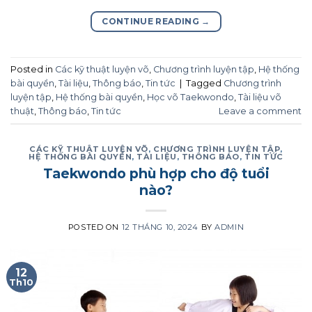
CONTINUE READING
→
Posted in
Các kỹ thuật luyện võ
,
Chương trình luyện tập
,
Hệ thống
bài quyền
,
Tài liệu
,
Thông báo
,
Tin tức
|
Tagged
Chương trình
luyện tập
,
Hệ thống bài quyền
,
Học võ Taekwondo
,
Tài liệu võ
thuật
,
Thông báo
,
Tin tức
Leave a comment
CÁC KỸ THUẬT LUYỆN VÕ
,
CHƯƠNG TRÌNH LUYỆN TẬP
,
HỆ THỐNG BÀI QUYỀN
,
TÀI LIỆU
,
THÔNG BÁO
,
TIN TỨC
Taekwondo phù hợp cho độ tuổi
nào?
POSTED ON
12 THÁNG 10, 2024
BY
ADMIN
12
Th10