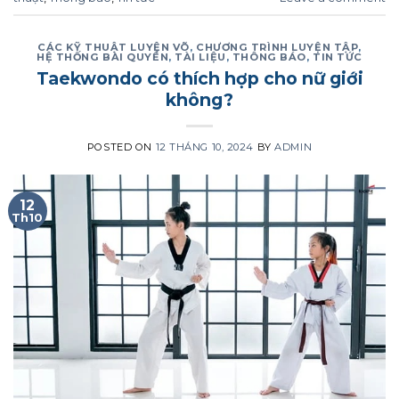
CÁC KỸ THUẬT LUYỆN VÕ
,
CHƯƠNG TRÌNH LUYỆN TẬP
,
HỆ THỐNG BÀI QUYỀN
,
TÀI LIỆU
,
THÔNG BÁO
,
TIN TỨC
Taekwondo có thích hợp cho nữ giới
không?
POSTED ON
12 THÁNG 10, 2024
BY
ADMIN
12
Th10