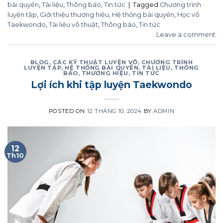
bài quyền
,
Tài liệu
,
Thông báo
,
Tin tức
|
Tagged
Chương trình
luyện tập
,
Giới thiệu thương hiệu
,
Hệ thống bài quyền
,
Học võ
Taekwondo
,
Tài liệu võ thuật
,
Thông báo
,
Tin tức
Leave a comment
BLOG
,
CÁC KỸ THUẬT LUYỆN VÕ
,
CHƯƠNG TRÌNH
LUYỆN TẬP
,
HỆ THỐNG BÀI QUYỀN
,
TÀI LIỆU
,
THÔNG
BÁO
,
THƯƠNG HIỆU
,
TIN TỨC
Lợi ích khi tập luyện Taekwondo
POSTED ON
12 THÁNG 10, 2024
BY
ADMIN
12
Th10