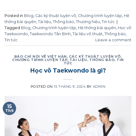
Posted in
Blog
,
Các kỹ thuật luyện võ
,
Chương trình luyện tập
,
Hệ
thống bài quyền
,
Tài liệu
,
Thông báo
,
Thương hiệu
,
Tin tức
|
Tagged
Blog
,
Chương trình luyện tập
,
Hệ thống bài quyền
,
Học võ
Taekwondo
,
Taekwondo Tân Bình
,
Tài liệu võ thuật
,
Thông báo
,
Tin tức
Leave a comment
BÁO CHÍ NÓI VỀ VIỆT HÀN
,
CÁC KỸ THUẬT LUYỆN VÕ
,
CHƯƠNG TRÌNH LUYỆN TẬP
,
TÀI LIỆU
,
THÔNG BÁO
,
TIN
TỨC
Học võ Taekwondo là gì?
POSTED ON
15 THÁNG 9, 2024
BY
ADMIN
15
Th9