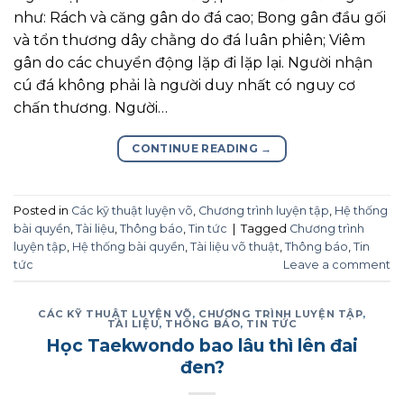
như: Rách và căng gân do đá cao; Bong gân đầu gối
và tổn thương dây chằng do đá luân phiên; Viêm
gân do các chuyển động lặp đi lặp lại. Người nhận
cú đá không phải là người duy nhất có nguy cơ
chấn thương. Người…
CONTINUE READING
→
Posted in
Các kỹ thuật luyện võ
,
Chương trình luyện tập
,
Hệ thống
bài quyền
,
Tài liệu
,
Thông báo
,
Tin tức
|
Tagged
Chương trình
luyện tập
,
Hệ thống bài quyền
,
Tài liệu võ thuật
,
Thông báo
,
Tin
tức
Leave a comment
CÁC KỸ THUẬT LUYỆN VÕ
,
CHƯƠNG TRÌNH LUYỆN TẬP
,
TÀI LIỆU
,
THÔNG BÁO
,
TIN TỨC
Học Taekwondo bao lâu thì lên đai
đen?