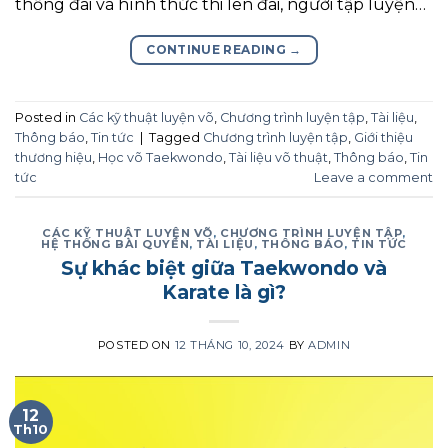
thống đai và hình thức thi lên đai, người tập luyện…
CONTINUE READING
→
Posted in
Các kỹ thuật luyện võ
,
Chương trình luyện tập
,
Tài liệu
,
Thông báo
,
Tin tức
|
Tagged
Chương trình luyện tập
,
Giới thiệu
thương hiệu
,
Học võ Taekwondo
,
Tài liệu võ thuật
,
Thông báo
,
Tin
tức
Leave a comment
CÁC KỸ THUẬT LUYỆN VÕ
,
CHƯƠNG TRÌNH LUYỆN TẬP
,
HỆ THỐNG BÀI QUYỀN
,
TÀI LIỆU
,
THÔNG BÁO
,
TIN TỨC
Sự khác biệt giữa Taekwondo và
Karate là gì?
POSTED ON
12 THÁNG 10, 2024
BY
ADMIN
12
Th10