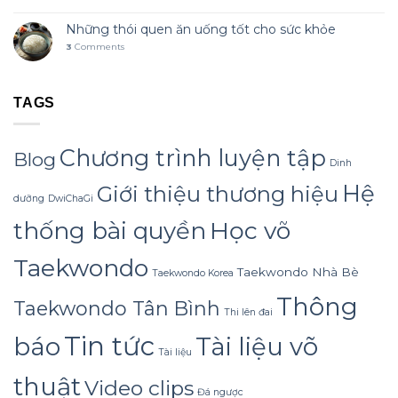
Những thói quen ăn uống tốt cho sức khỏe
3
Comments
TAGS
Chương trình luyện tập
Blog
Dinh
Hệ
Giới thiệu thương hiệu
dưỡng
DwiChaGi
Học võ
thống bài quyền
Taekwondo
Taekwondo Nhà Bè
Taekwondo Korea
Thông
Taekwondo Tân Bình
Thi lên đai
Tin tức
báo
Tài liệu võ
Tài liệu
thuật
Video clips
Đá ngược