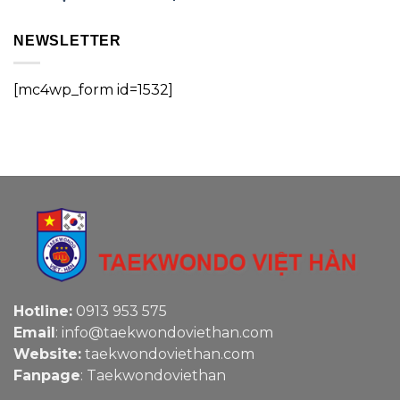
NEWSLETTER
[mc4wp_form id=1532]
Hotline:
0913 953 575
Email
: info@taekwondoviethan.com
Website:
taekwondoviethan.com
Fanpage
:
Taekwondoviethan