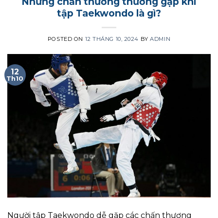
Những chấn thương thường gặp khi
tập Taekwondo là gì?
POSTED ON
12 THÁNG 10, 2024
BY
ADMIN
12
Th10
Người tập Taekwondo dễ gặp các chấn thương