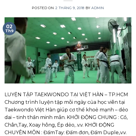
POSTED ON
2 THÁNG 9, 2018
BY
ADMIN
02
Th9
LUYỆN TẬP TAEKWONDO TẠI VIỆT HÀN – TP.HCM
Chương trình luyện tập mỗi ngày của học viên tại
Taekwondo Việt Hàn giúp cơ thể khoẻ mạnh – dẻo
dai – tinh thần minh mẫn. KHỞI ĐỘNG CHUNG : Cổ,
Chân,Tay, Xoay hông, Ép dẻo, .v.v. KHỞI ĐỘNG
CHUYÊN MÔN : ĐấmTay: Đấm đơn, Đấm Duple,.v.v.