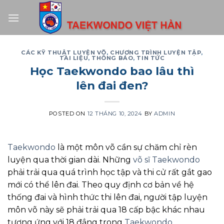
Skip
to
content
CÁC KỸ THUẬT LUYỆN VÕ
,
CHƯƠNG TRÌNH LUYỆN TẬP
,
TÀI LIỆU
,
THÔNG BÁO
,
TIN TỨC
Học Taekwondo bao lâu thì
lên đai đen?
POSTED ON
12 THÁNG 10, 2024
BY
ADMIN
Taekwondo
là một môn võ cần sự chăm chỉ rèn
luyện qua thời gian dài. Những
võ sĩ Taekwondo
phải trải qua quá trình học tập và thi cử rất gắt gao
mới có thể lên đai. Theo quy định cơ bản về hệ
thống đai và hình thức thi lên đai, người tập luyện
môn võ này sẽ phải trải qua 18 cấp bậc khác nhau
tương ứng với 18 đẳng trong
Taekwondo
.