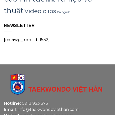
Tài liệu
thuật
Video clips
Đá ngược
NEWSLETTER
[mc4wp_form id=1532]
Hotline:
0913 953 575
Email
: info@taekwondoviethan.com