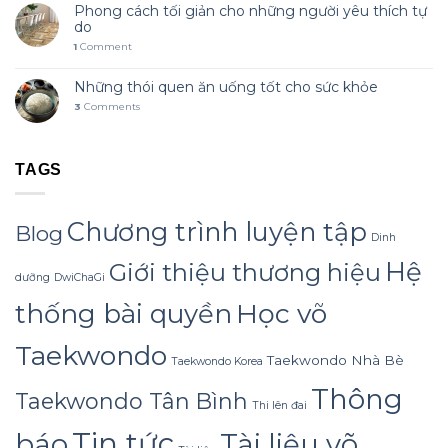
Phong cách tối giản cho những người yêu thích tự
do
1
Comment
Những thói quen ăn uống tốt cho sức khỏe
3
Comments
TAGS
Chương trình luyện tập
Blog
Dinh
Hệ
Giới thiệu thương hiệu
dưỡng
DwiChaGi
Học võ
thống bài quyền
Taekwondo
Taekwondo Nhà Bè
Taekwondo Korea
Thông
Taekwondo Tân Bình
Thi lên đai
Tin tức
báo
Tài liệu võ