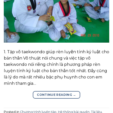
1. Tập võ taekwondo giúp rèn luyện tính kỷ luật cho
bản thân Võ thuật nói chung và việc tập võ
taekwondo nói riêng chính là phương pháp rèn
luyện tính kỷ luật cho bản thân tốt nhất. Đây cũng
là lý do mà rất nhiều bậc phụ huynh cho con em
mình tham gia…
CONTINUE READING
→
Posted in
Chương trình luyện tập
,
Hệ thống bài quyền
,
Tài liệu
,