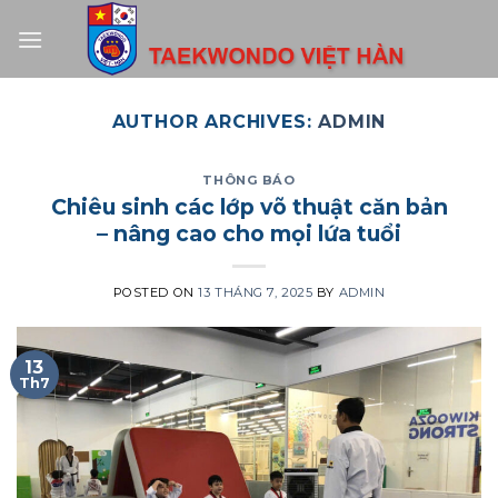
Skip
to
content
AUTHOR ARCHIVES:
ADMIN
THÔNG BÁO
Chiêu sinh các lớp võ thuật căn bản
– nâng cao cho mọi lứa tuổi
POSTED ON
13 THÁNG 7, 2025
BY
ADMIN
13
Th7