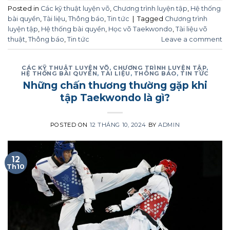
Posted in
Các kỹ thuật luyện võ
,
Chương trình luyện tập
,
Hệ thống
bài quyền
,
Tài liệu
,
Thông báo
,
Tin tức
|
Tagged
Chương trình
luyện tập
,
Hệ thống bài quyền
,
Học võ Taekwondo
,
Tài liệu võ
thuật
,
Thông báo
,
Tin tức
Leave a comment
CÁC KỸ THUẬT LUYỆN VÕ
,
CHƯƠNG TRÌNH LUYỆN TẬP
,
HỆ THỐNG BÀI QUYỀN
,
TÀI LIỆU
,
THÔNG BÁO
,
TIN TỨC
Những chấn thương thường gặp khi
tập Taekwondo là gì?
POSTED ON
12 THÁNG 10, 2024
BY
ADMIN
12
Th10