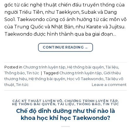
gốc từ các nghệ thuật chiến đấu truyền thống của
người Triều Tiên, như Taekkyon, Subak và Dang
Soo1. Taekwondo cũng có ảnh hưởng từ các môn võ
của Trung Quốc và Nhật Bản, như Karate và Jujitsu.
Taekwondo được hình thành qua ba giai đoạn…
CONTINUE READING
→
Posted in
Chương trình luyện tập
,
Hệ thống bài quyền
,
Tài liệu
,
Thông báo
,
Tin tức
|
Tagged
Chương trình luyện tập
,
Giới thiệu
thương hiệu
,
Hệ thống bài quyền
,
Học võ Taekwondo
,
Tài liệu võ
thuật
,
Tin tức
Leave a comment
CÁC KỸ THUẬT LUYỆN VÕ
,
CHƯƠNG TRÌNH LUYỆN TẬP
,
HỆ THỐNG BÀI QUYỀN
,
TÀI LIỆU
,
THÔNG BÁO
,
TIN TỨC
Chế độ dinh dưỡng như thế nào là
khoa học khi học Taekwondo?