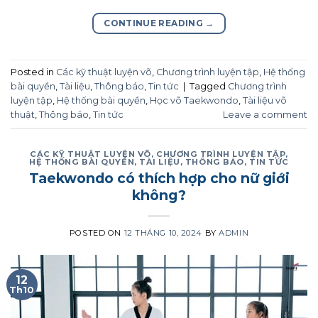
CONTINUE READING
→
Posted in
Các kỹ thuật luyện võ
,
Chương trình luyện tập
,
Hệ thống
bài quyền
,
Tài liệu
,
Thông báo
,
Tin tức
|
Tagged
Chương trình
luyện tập
,
Hệ thống bài quyền
,
Học võ Taekwondo
,
Tài liệu võ
thuật
,
Thông báo
,
Tin tức
Leave a comment
CÁC KỸ THUẬT LUYỆN VÕ
,
CHƯƠNG TRÌNH LUYỆN TẬP
,
HỆ THỐNG BÀI QUYỀN
,
TÀI LIỆU
,
THÔNG BÁO
,
TIN TỨC
Taekwondo có thích hợp cho nữ giới
không?
POSTED ON
12 THÁNG 10, 2024
BY
ADMIN
12
Th10