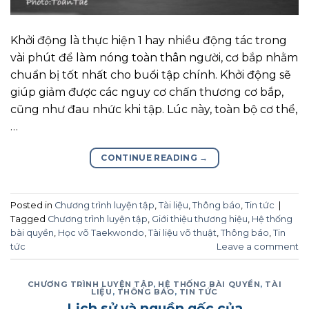
Khởi động là thực hiện 1 hay nhiều động tác trong
vài phút để làm nóng toàn thân người, cơ bắp nhằm
chuẩn bị tốt nhất cho buổi tập chính. Khởi động sẽ
giúp giảm được các nguy cơ chấn thương cơ bắp,
cũng như đau nhức khi tập. Lúc này, toàn bộ cơ thể,
…
CONTINUE READING
→
Posted in
Chương trình luyện tập
,
Tài liệu
,
Thông báo
,
Tin tức
|
Tagged
Chương trình luyện tập
,
Giới thiệu thương hiệu
,
Hệ thống
bài quyền
,
Học võ Taekwondo
,
Tài liệu võ thuật
,
Thông báo
,
Tin
tức
Leave a comment
CHƯƠNG TRÌNH LUYỆN TẬP
,
HỆ THỐNG BÀI QUYỀN
,
TÀI
LIỆU
,
THÔNG BÁO
,
TIN TỨC
Lịch sử và nguồn gốc của