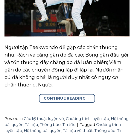
Người tập Taekwondo dễ gặp các chấn thương
như: Rách và căng gân do đá cao; Bong gân đầu gối
và tổn thương dây chằng do đá luân phiên; Viêm
gân do các chuyển động lặp đi lặp lại. Người nhận
cú đá không phải là người duy nhất có nguy cơ
chấn thương. Người…
CONTINUE READING
→
Posted in
Các kỹ thuật luyện võ
,
Chương trình luyện tập
,
Hệ thống
bài quyền
,
Tài liệu
,
Thông báo
,
Tin tức
|
Tagged
Chương trình
luyện tập
,
Hệ thống bài quyền
,
Tài liệu võ thuật
,
Thông báo
,
Tin