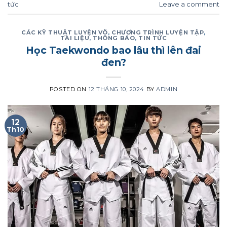
tức
Leave a comment
CÁC KỸ THUẬT LUYỆN VÕ
,
CHƯƠNG TRÌNH LUYỆN TẬP
,
TÀI LIỆU
,
THÔNG BÁO
,
TIN TỨC
Học Taekwondo bao lâu thì lên đai
đen?
POSTED ON
12 THÁNG 10, 2024
BY
ADMIN
12
Th10