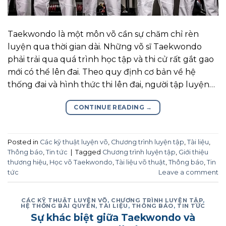
Taekwondo là một môn võ cần sự chăm chỉ rèn
luyện qua thời gian dài. Những võ sĩ Taekwondo
phải trải qua quá trình học tập và thi cử rất gắt gao
mới có thể lên đai. Theo quy định cơ bản về hệ
thống đai và hình thức thi lên đai, người tập luyện…
CONTINUE READING
→
Posted in
Các kỹ thuật luyện võ
,
Chương trình luyện tập
,
Tài liệu
,
Thông báo
,
Tin tức
|
Tagged
Chương trình luyện tập
,
Giới thiệu
thương hiệu
,
Học võ Taekwondo
,
Tài liệu võ thuật
,
Thông báo
,
Tin
tức
Leave a comment
CÁC KỸ THUẬT LUYỆN VÕ
,
CHƯƠNG TRÌNH LUYỆN TẬP
,
HỆ THỐNG BÀI QUYỀN
,
TÀI LIỆU
,
THÔNG BÁO
,
TIN TỨC
Sự khác biệt giữa Taekwondo và