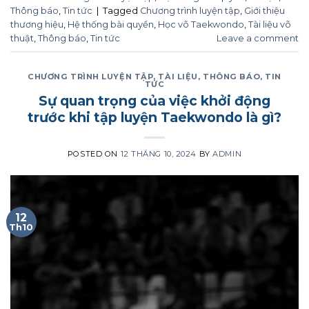
Thông báo
,
Tin tức
|
Tagged
Chương trình luyện tập
,
Giới thiệu
thương hiệu
,
Hệ thống bài quyền
,
Học võ Taekwondo
,
Tài liệu võ
thuật
,
Thông báo
,
Tin tức
Leave a comment
CHƯƠNG TRÌNH LUYỆN TẬP
,
TÀI LIỆU
,
THÔNG BÁO
,
TIN
TỨC
Sự quan trọng của việc khởi động
trước khi tập luyện Taekwondo là gì?
POSTED ON
12 THÁNG 10, 2024
BY
ADMIN
12
Th10