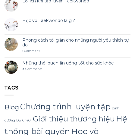
Lợi ích khi tập luyện Taekwondo
Học võ Taekwondo là gì?
Phong cách tối giản cho những người yêu thích tự
do
1
Comment
Những thói quen ăn uống tốt cho sức khỏe
3
Comments
TAGS
Chương trình luyện tập
Blog
Dinh
Hệ
Giới thiệu thương hiệu
dưỡng
DwiChaGi
Học võ
thống bài quyền