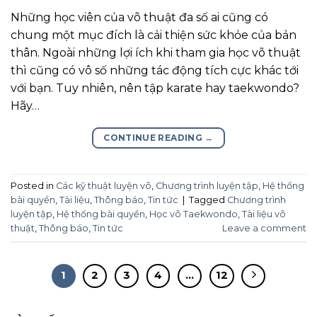
Những học viên của võ thuật đa số ai cũng có
chung một mục đích là cải thiện sức khỏe của bản
thân. Ngoài những lợi ích khi tham gia học võ thuật
thì cũng có vô số những tác động tích cực khác tới
với bạn. Tuy nhiên, nên tập karate hay taekwondo?
Hãy…
CONTINUE READING
→
Posted in
Các kỹ thuật luyện võ
,
Chương trình luyện tập
,
Hệ thống
bài quyền
,
Tài liệu
,
Thông báo
,
Tin tức
|
Tagged
Chương trình
luyện tập
,
Hệ thống bài quyền
,
Học võ Taekwondo
,
Tài liệu võ
thuật
,
Thông báo
,
Tin tức
Leave a comment
1
2
3
4
…
12