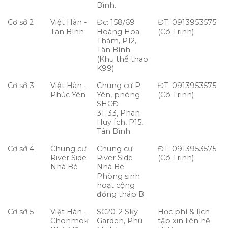
Bình.
Cơ sở 2
Việt Hàn -
Đc: 158/69
ĐT: 0913953575
Tân Bình
Hoàng Hoa
(Cô Trinh)
Thám, P12,
Tân Bình.
(Khu thể thao
K99)
Cơ sở 3
Việt Hàn -
Chung cư P
ĐT: 0913953575
Phúc Yên
Yên, phòng
(Cô Trinh)
SHCĐ
31-33, Phan
Huy Ích, P15,
Tân Bình.
Cơ sở 4
Chung cư
Chung cư
ĐT: 0913953575
River Side
River Side
(Cô Trinh)
Nhà Bè
Nhà Bè
Phòng sinh
hoạt cộng
đồng tháp B
Cơ sở 5
Việt Hàn -
SC20-2 Sky
Học phí & lịch
Chonmok
Garden, Phú
tập xin liên hệ