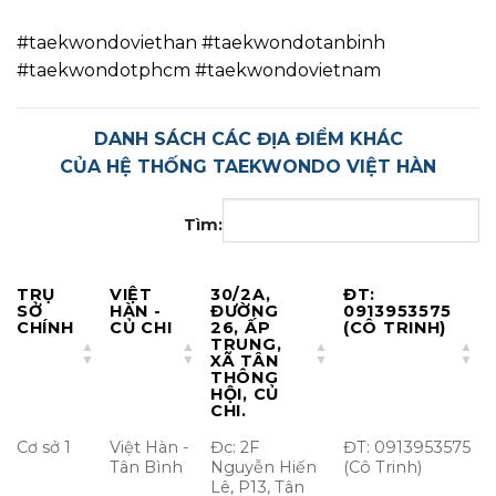
#taekwondoviethan #taekwondotanbinh
#taekwondotphcm #taekwondovietnam
DANH SÁCH CÁC ĐỊA ĐIỂM KHÁC
CỦA HỆ THỐNG TAEKWONDO VIỆT HÀN
Tìm:
TRỤ
VIỆT
30/2A,
ĐT:
SỞ
HÀN -
ĐƯỜNG
0913953575
CHÍNH
CỦ CHI
26, ẤP
(CÔ TRINH)
TRUNG,
XÃ TÂN
THÔNG
HỘI, CỦ
CHI.
Cơ sở 1
Việt Hàn -
Đc: 2F
ĐT: 0913953575
Tân Bình
Nguyễn Hiến
(Cô Trinh)
Lê, P13, Tân