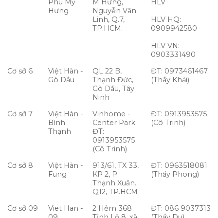
Phú Mỹ
M Hưng,
HLV
Hưng
Nguyễn Văn
Linh, Q.7,
HLV HQ:
TP.HCM.
0909942580
HLV VN:
0903331490
Cơ sở 6
Việt Hàn -
QL 22 B,
ĐT: 0973461467
Gò Dầu
Thạnh Đức,
(Thầy Khải)
Gò Dầu, Tây
Ninh
Cơ sở 7
Việt Hàn -
Vinhome -
ĐT: 0913953575
Bình
Center Park
(Cô Trinh)
Thạnh
ĐT:
0913953575
(Cô Trinh)
Cơ sở 8
Việt Hàn -
913/61, TX 33,
ĐT: 0963518081
Fung
KP 2, P.
(Thầy Phong)
Thạnh Xuân.
Q12, TP.HCM
Cơ sở 09
Viet Han -
2 Hẻm 368
ĐT: 086 9037313
09
Tỉnh Lộ 8, xã
(Thầy Du)