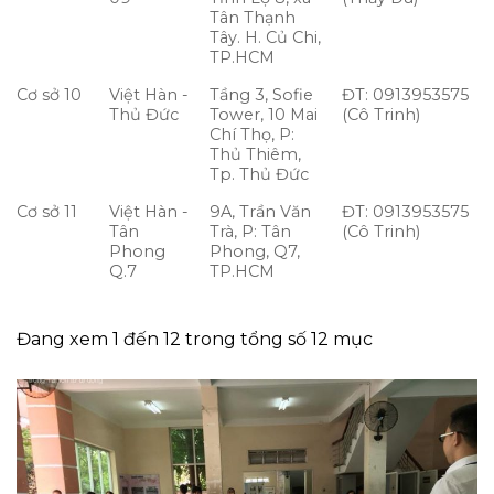
Tân Thạnh
Tây. H. Củ Chi,
TP.HCM
Cơ sở 10
Việt Hàn -
Tầng 3, Sofie
ĐT: 0913953575
Thủ Đức
Tower, 10 Mai
(Cô Trinh)
Chí Thọ, P:
Thủ Thiêm,
Tp. Thủ Đức
Cơ sở 11
Việt Hàn -
9A, Trần Văn
ĐT: 0913953575
Tân
Trà, P: Tân
(Cô Trinh)
Phong
Phong, Q7,
Q.7
TP.HCM
Đang xem 1 đến 12 trong tổng số 12 mục