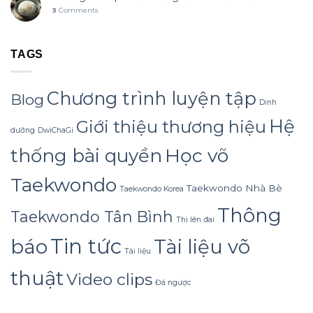
3
Comments
TAGS
Chương trình luyện tập
Blog
Dinh
Hệ
Giới thiệu thương hiệu
dưỡng
DwiChaGi
Học võ
thống bài quyền
Taekwondo
Taekwondo Nhà Bè
Taekwondo Korea
Thông
Taekwondo Tân Bình
Thi lên đai
Tin tức
báo
Tài liệu võ
Tài liệu
thuật
Video clips
Đá ngược