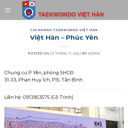
Skip
to
content
CHI NHÁNH TAEKWONDO VIỆT HÀN
Việt Hàn – Phúc Yên
POSTED ON
23 THÁNG 11, 2022
BY
ADMIN
Chung cư P Yên, phòng SHCĐ
31-33, Phan Huy Ích, P15, Tân Bình
Liên hệ: 0913953575 (Cô Trinh)