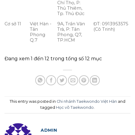
Chí Thọ, P:
Thủ Thiêm,
Tp. Thủ Đức
Cơ sở 11
Việt Hàn -
9A, Trần Văn
ĐT: 0913953575
Tân
Trà, P: Tân
(Cô Trinh)
Phong
Phong, Q7,
Q.7
TP.HCM
Đang xem 1 đến 12 trong tổng số 12 mục
This entry was posted in
Chi nhánh Taekwondo Việt Hàn
and
tagged
Học võ Taekwondo
.
ADMIN