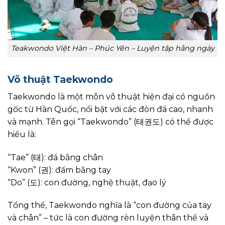
Teakwondo Việt Hàn – Phúc Yên – Luyện tập hằng ngày
Võ thuật Taekwondo
Taekwondo là một môn võ thuật hiện đại có nguồn
gốc từ Hàn Quốc, nổi bật với các đòn đá cao, nhanh
và mạnh. Tên gọi “Taekwondo” (태권도) có thể được
hiểu là:
“Tae” (태): đá bằng chân
“Kwon” (권): đấm bằng tay
“Do” (도): con đường, nghệ thuật, đạo lý
Tổng thể, Taekwondo nghĩa là “con đường của tay
và chân” – tức là con đường rèn luyện thân thể và