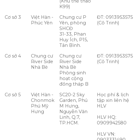
(Khu thể thao
K99)
Cơ sở 3
Việt Hàn -
Chung cư P
ĐT: 0913953575
Phúc Yên
Yên, phòng
(Cô Trinh)
SHCĐ
31-33, Phan
Huy Ích, P15,
Tân Bình.
Cơ sở 4
Chung cư
Chung cư
ĐT: 0913953575
River Side
River Side
(Cô Trinh)
Nhà Bè
Nhà Bè
Phòng sinh
hoạt cộng
đồng tháp B
Cơ sở 5
Việt Hàn -
SC20-2 Sky
Học phí & lịch
Chonmok
Garden, Phú
tập xin liên hệ
Phú Mỹ
M Hưng,
HLV
Hưng
Nguyễn Văn
Linh, Q.7,
HLV HQ:
TP.HCM.
0909942580
HLV VN:
0903331490