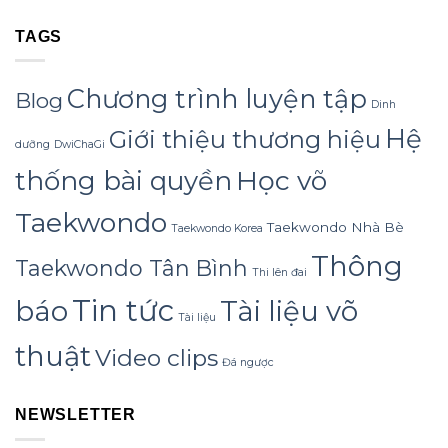
TAGS
Chương trình luyện tập
Blog
Dinh
Hệ
Giới thiệu thương hiệu
dưỡng
DwiChaGi
Học võ
thống bài quyền
Taekwondo
Taekwondo Nhà Bè
Taekwondo Korea
Thông
Taekwondo Tân Bình
Thi lên đai
Tin tức
báo
Tài liệu võ
Tài liệu
thuật
Video clips
Đá ngược
NEWSLETTER