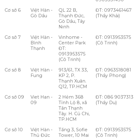
Cơ sở 6
Việt Hàn -
QL 22 B,
ĐT: 0973461467
Gò Dầu
Thạnh Đức,
(Thầy Khải)
Gò Dầu, Tây
Ninh
Cơ sở 7
Việt Hàn -
Vinhome -
ĐT: 0913953575
Bình
Center Park
(Cô Trinh)
Thạnh
ĐT:
0913953575
(Cô Trinh)
Cơ sở 8
Việt Hàn -
913/61, TX 33,
ĐT: 0963518081
Fung
KP 2, P.
(Thầy Phong)
Thạnh Xuân.
Q12, TP.HCM
Cơ sở 09
Viet Han -
2 Hẻm 368
ĐT: 086 9037313
09
Tỉnh Lộ 8, xã
(Thầy Du)
Tân Thạnh
Tây. H. Củ Chi,
TP.HCM
Cơ sở 10
Việt Hàn -
Tầng 3, Sofie
ĐT: 0913953575
Thủ Đức
Tower, 10 Mai
(Cô Trinh)