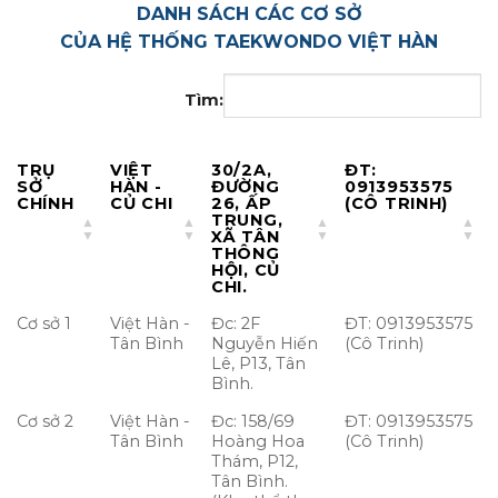
DANH SÁCH CÁC CƠ SỞ
CỦA HỆ THỐNG TAEKWONDO VIỆT HÀN
Tìm:
TRỤ
VIỆT
30/2A,
ĐT:
SỞ
HÀN -
ĐƯỜNG
0913953575
CHÍNH
CỦ CHI
26, ẤP
(CÔ TRINH)
TRUNG,
XÃ TÂN
THÔNG
HỘI, CỦ
CHI.
Cơ sở 1
Việt Hàn -
Đc: 2F
ĐT: 0913953575
Tân Bình
Nguyễn Hiến
(Cô Trinh)
Lê, P13, Tân
Bình.
Cơ sở 2
Việt Hàn -
Đc: 158/69
ĐT: 0913953575
Tân Bình
Hoàng Hoa
(Cô Trinh)
Thám, P12,
Tân Bình.